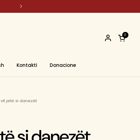
Studentë ! Përfitoni -20% ulje për çd
0
Open car
sh
Kontakti
Donacione
 vit jetë si danezët
etë si danezët