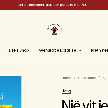
Shijo transportin falas për porositë mbi 75€ !
Lize's Shop
Avenurat e Librarisë
Rreth ne
Home
/
Collections
/
Një
Living
Një vit j