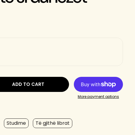
ADD TO CART
More payment options
Studime
Të gjithë librat