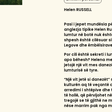
Helen RUSSELL
Pasi i jepet mundësia pë
anglezja tipike Helen Ru
lumtur në botë nuk ësht
shpesh është cilësuar si
Legove dhe ëmbëlsirave
Por cili është sekreti i 
apo bëhesh? Helena men
jetojë një vit mes danez
lumturisë së tyre.
“Një vit jetë si danezët
kulturën aq të veçantë d
arredimi i shtëpive dhe
të hollë, që përvijohet në 
tregojë se të gjithë ne 
nëse marrim pak nga më