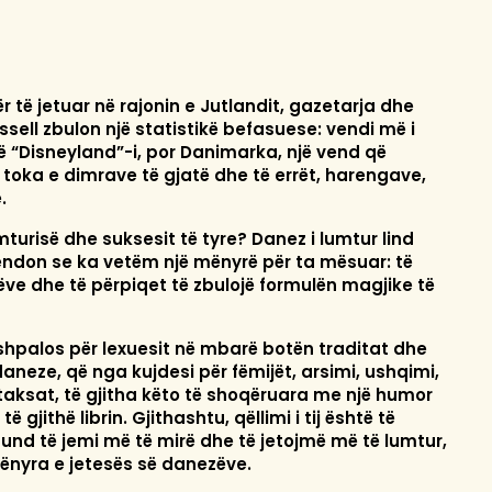
r të jetuar në rajonin e Jutlandit, gazetarja dhe
ssell zbulon një statistikë befasuese: vendi më i
ë “Disneyland”-i, por Danimarka, një vend që
 toka e dimrave të gjatë dhe të errët, harengave,
.
lumturisë dhe suksesit të tyre? Danez i lumtur lind
don se ka vetëm një mënyrë për ta mësuar: të
ëve dhe të përpiqet të zbulojë formulën magjike të
” shpalos për lexuesit në mbarë botën traditat dhe
aneze, që nga kujdesi për fëmijët, arsimi, ushqimi,
 taksat, të gjitha këto të shoqëruara me një humor
të gjithë librin. Gjithashtu, qëllimi i tij është të
mund të jemi më të mirë dhe të jetojmë më të lumtur,
nyra e jetesës së danezëve.