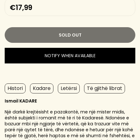
€17,99
SOLD OUT
NOTIFY WHEN AVAILABLE
Histori
Kadare
Letërsi
Të gjithë librat
Ismail KADARE
Një darkë krejtësisht e pazakontë, me një mister midis,
është subjekti i romanit më të ri të Kadaresë. Ndonëse e
bazuar mbi një ngjarje të vërtetë, që ka trazuar vite më
parë një qytet të tërë, dhe ndonëse e hetuar për një kohë
tepër të gjatë, herë haptas e më së shumti në fshehtësi, e