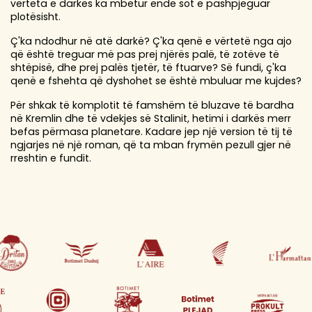
vërteta e darkës ka mbetur ende sot e pashpjeguar
plotësisht.
Ç'ka ndodhur në atë darkë? Ç'ka qenë e vërtetë nga ajo
që është treguar më pas prej njërës palë, të zotëve të
shtëpisë, dhe prej palës tjetër, të ftuarve? Së fundi, ç'ka
qenë e fshehta që dyshohet se është mbuluar me kujdes?
Për shkak të komplotit të famshëm të bluzave të bardha
në Kremlin dhe të vdekjes së Stalinit, hetimi i darkës merr
befas përmasa planetare. Kadare jep një version të tij të
ngjarjes në një roman, që ta mban frymën pezull gjer në
rreshtin e fundit.