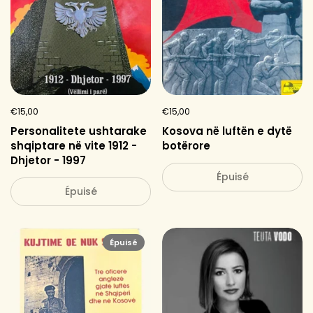
€15,00
€15,00
Personalitete ushtarake
Kosova në luftën e dytë
shqiptare në vite 1912 -
botërore
Dhjetor - 1997
Épuisé
Épuisé
Épuisé