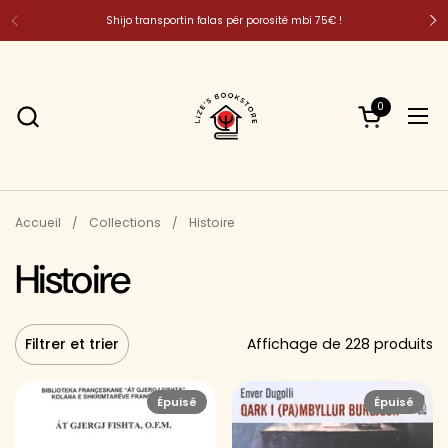
Passer au contenu
Shijo transportin falas për porositë mbi 75€ !
0
Ouvrir le pa
Ouvr
Accueil
/
Collections
/
Histoire
Histoire
Filtrer et trier
Affichage de 228 produits
Épuisé
Épuisé