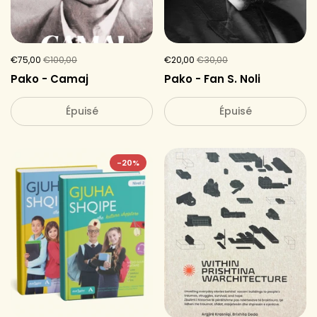
€75,00
€100,00
€20,00
€30,00
Pako - Camaj
Pako - Fan S. Noli
Épuisé
Épuisé
-20%