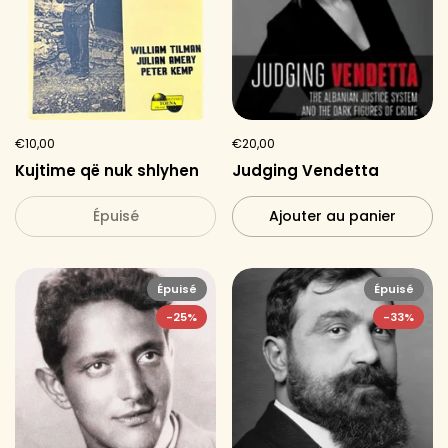
€10,00
€20,00
Kujtime që nuk shlyhen
Judging Vendetta
Épuisé
Ajouter au panier
Épuisé
Épuisé
-25%
-33%