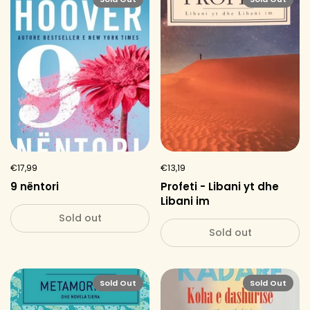
€17,99
€13,19
9 nëntori
Profeti - Libani yt dhe
Libani im
Sold out
Sold out
Sold Out
Sold Out