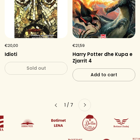
€20,00
€21,59
Idioti
Harry Potter dhe Kupa e
Zjarrit 4
Sold out
Add to cart
Next
1 / 7
Previous