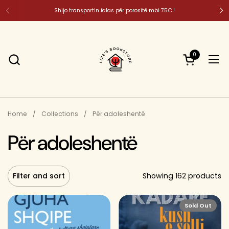
Skip to content
Shijo transportin falas për porositë mbi 75€ !
0
Open cart
Ope
Home
/
Collections
/
Për adoleshentë
Për adoleshentë
Filter and sort
Showing 162 products
Sold Out