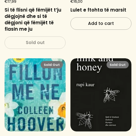
€17,99
€16,00
Si të flisni që fëmijët t’ju
Lulet e ftohta të marsit
dëgjojnë dhe si të
dëgjoni që fëmijët të
Add to cart
flasin me ju
Sold out
Sold Out
Sold Out