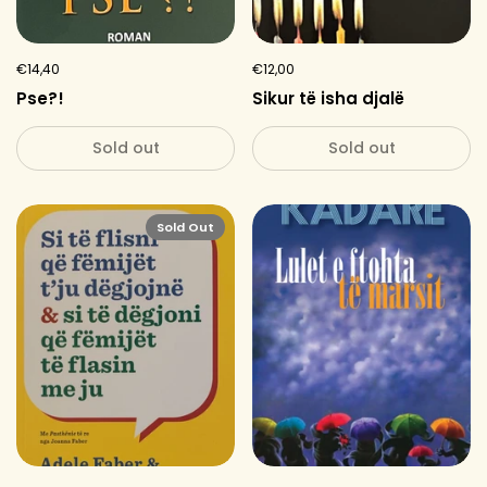
€14,40
€12,00
Pse?!
Sikur të isha djalë
Sold out
Sold out
Sold Out