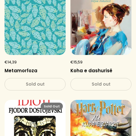
€14,39
€15,59
Metamorfoza
Koha e dashurisë
Sold out
Sold out
Sold Out