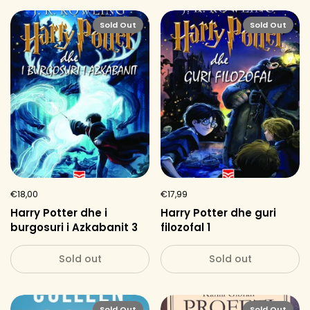
Sold Out
Sold Out
€18,00
€17,99
Harry Potter dhe i
Harry Potter dhe guri
burgosuri i Azkabanit 3
filozofal 1
Sold out
Sold out
Sold Out
Sold Out