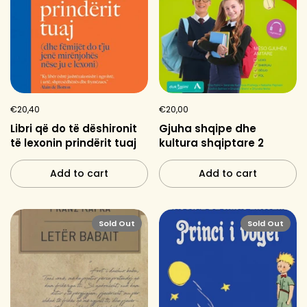
€20,40
€20,00
Libri që do të dëshironit
Gjuha shqipe dhe
të lexonin prindërit tuaj
kultura shqiptare 2
Add to cart
Add to cart
Sold Out
Sold Out