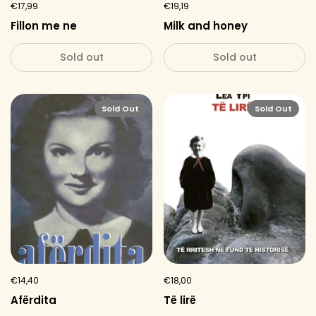
€17,99
€19,19
Fillon me ne
Milk and honey
Sold out
Sold out
Sold Out
Sold Out
€14,40
€18,00
Afërdita
Të lirë