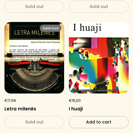
Sold out
Sold out
Sold Out
€17,99
€15,00
Letra milenës
I huaji
Sold out
Add to cart