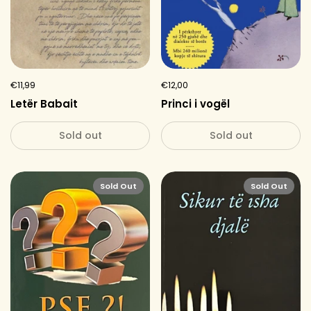
€11,99
€12,00
Letër Babait
Princi i vogël
Sold out
Sold out
Sold Out
Sold Out