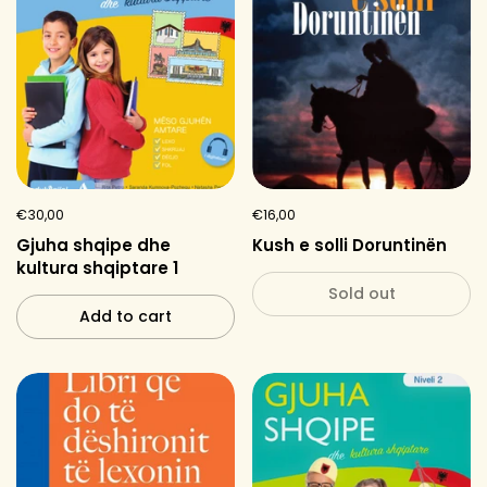
€30,00
€16,00
Gjuha shqipe dhe
Kush e solli Doruntinën
kultura shqiptare 1
Sold out
Add to cart