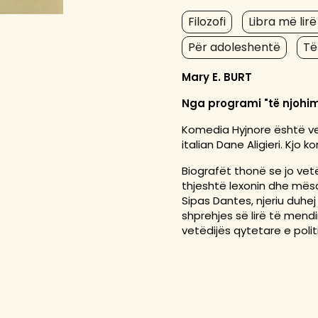
Filozofi
Libra më lir
Për adoleshentë
Të
Mary E. BURT
Nga programi "të njohi
Komedia Hyjnore është vep
italian Dane Aligieri. Kjo
Biografët thonë se jo vetë
thjeshtë lexonin dhe më
Sipas Dantes, njeriu duhej
shprehjes së lirë të mendi
vetëdijës qytetare e polit