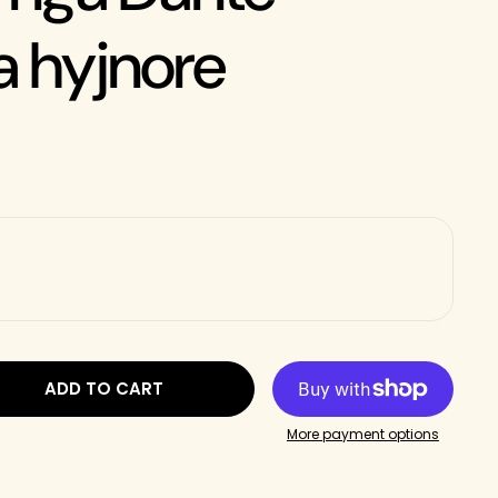
 hyjnore
ADD TO CART
More payment options