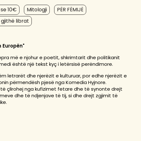
ë se 10€
Mitologji
PËR FËMIJË
 gjithë librat
m Europën"
ra më e njohur e poetit, shkrimtarit dhe politikanit
 komedi është një tekst kyç i letërsisë perëndimore.
m letrarët dhe njerëzit e kulturuar, por edhe njerëzit e
sonin përmendësh pjesë nga Komedia Hyjnore.
 të çlirohej nga kufizimet fetare dhe të synonte drejt
meve dhe të ndjenjave të tij, si dhe drejt zgjimit të
ike.