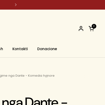
Studentë ! Përfitoni -20% ulje për çd
0
Open car
sh
Kontakti
Donacione
gime nga Dante - Komedia hyjnore
 nga Dante -