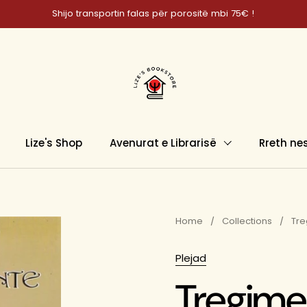
Shijo transportin falas për porositë mbi 75€ !
Lize's Shop
Avenurat e Librarisë
Rreth ne
Home
/
Collections
/
Tre
Plejad
Tregime