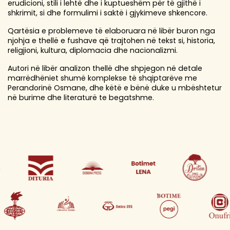
erudicioni, stili i lehtë dhe i kuptueshëm për të gjithë i
shkrimit, si dhe formulimi i saktë i gjykimeve shkencore.
Qartësia e problemeve të elaboruara në libër buron nga
njohja e thellë e fushave që trajtohen në tekst si, historia,
religjioni, kultura, diplomacia dhe nacionalizmi.
Autori në libër analizon thellë dhe shpjegon në detale
marrëdhëniet shumë komplekse të shqiptarëve me
Perandorinë Osmane, dhe këtë e bënë duke u mbështetur
në burime dhe literaturë te begatshme.