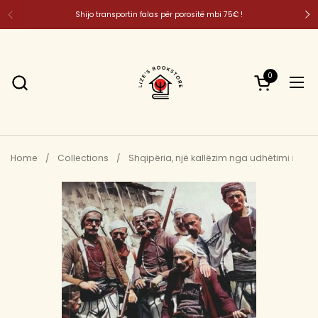
Skip to content
Shijo transportin falas për porositë mbi 75€ !
0
Open cart
Ope
Home
/
Collections
/
Shqipëria, një kallëzim nga udhëtimi i fundi