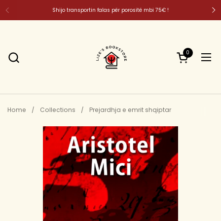
Skip to content
Shijo transportin falas për porositë mbi 75€ !
0
Open cart
Ope
Home
/
Collections
/
Prejardhja e emrit shqiptar