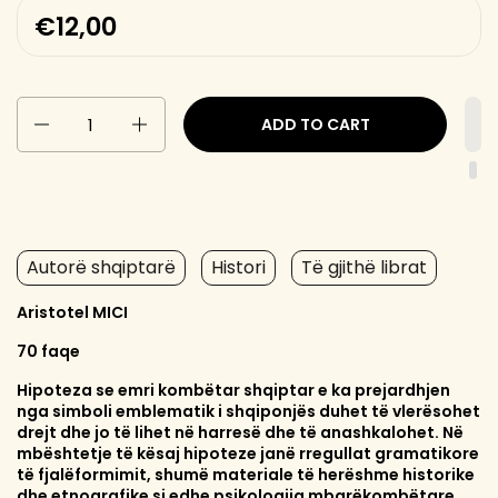
€12,00
Quantity
ADD TO CART
Autorë shqiptarë
Histori
Të gjithë librat
Aristotel MICI
70 faqe
Hipoteza se emri kombëtar shqiptar e ka prejardhjen
nga simboli emblematik i shqiponjës duhet të vlerësohet
drejt dhe jo të lihet në harresë dhe të anashkalohet. Në
mbështetje të kësaj hipoteze janë rregullat gramatikore
të fjalëformimit, shumë materiale të herëshme historike
dhe etnografike si edhe psikologjia mbarëkombëtare