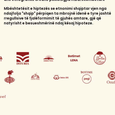
Mbështetësit e hiptezës se etnonimi shqiptar vjen nga
ndajfolja "shqip" përpiqen ta mbrojnë idenë e tyre jashtë
rregullsive të fjalëformimit të gjuhës amtare, gjë që
natyrisht e besueshmërinë ndaj kësaj hipoteze.