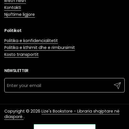
Rreth nesh
Kontakti
Njoftime ligjore
Politikat
Politika e konfidencialitetit
Politika e kthimit dhe e rimbursimit
Kosto transportit
NEWSLETTER
Submit
Copyright © 2026
Lize's Bookstore - Libraria shqiptare në
diasporë
.