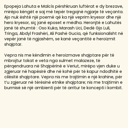
Epopeja Lahuta e Malcís përshkruan luftërat e dy brezave,
mirëpo këngët e saj më tepër tregojnë ngjarje të veçanta.
Ajo nuk është një poemë që ka një veprim kryesor dhe një
hero kryesor, siç janë eposet e mëdha. Heronjtë e Lahutës
janë të shumtë : Oso Kuka, Marash Uci, Dedë Gjo Luli,
Tringa, Abdyl Frashëri, Ali Pashë Gucia, që funksionalisht në
vepër janë të ngjashëm, se kanë veçantitë e heroizmit
shqiptar.
Vepra nis me këndimin e heroizmave shqiptare për të
mbrojtur tokat e veta nga sulmet malazeze, të
përqendruara në Shqipërinë e Veriut, mirëpo vjen duke u
zgjeruar në hapësirë dhe në kohë për të kapur ndodhitë e
cilësitë shqiptare. Vepra nis me trajtimin e një krahine, për
t’u zgjeruar në tërësinë etnike shqiptare; nis me trajtimin e
burrnisë së një ambienti për të arritur te koncepti i kombit.