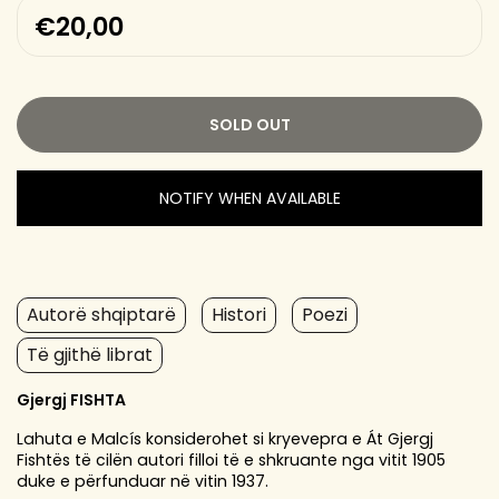
€20,00
SOLD OUT
NOTIFY WHEN AVAILABLE
Autorë shqiptarë
Histori
Poezi
Të gjithë librat
Gjergj FISHTA
Lahuta e Malcís konsiderohet si kryevepra e Át Gjergj
Fishtës të cilën autori filloi të e shkruante nga vitit 1905
duke e përfunduar në vitin 1937.