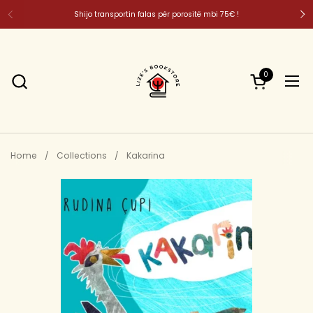
Skip to content
Shijo transportin falas për porositë mbi 75€ !
0
Open cart
Ope
Home
/
Collections
/
Kakarina