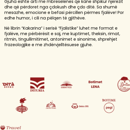
Gjuha është arti me mbresëlënës që kanë shpikur njerëzit
dhe që përdoret nga çdokush dhe çdo ditë. Sa shumë
mesazhe, emocione e befasi përcillen përmes fjalëve! Por
edhe humor, i cili na pëlqen të gjithëve.
Në librin “Kakarina” i serisë “Fjalistike” luhet me format e
fjalëve, me përbërësit e saj, me kuptimet, theksin, rimat,
ritmin, tingullimitimet, antonimet e sinonime, shprehjet
frazeologjike e me zhdërvjelltësuese gjuhe.