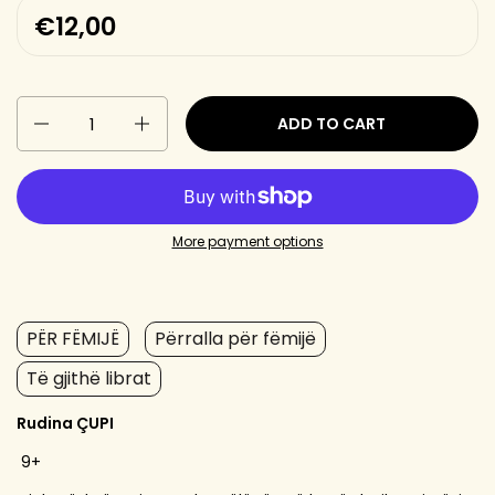
€12,00
Quantity
ADD TO CART
More payment options
PËR FËMIJË
Përralla për fëmijë
Të gjithë librat
Rudina ÇUPI
9+