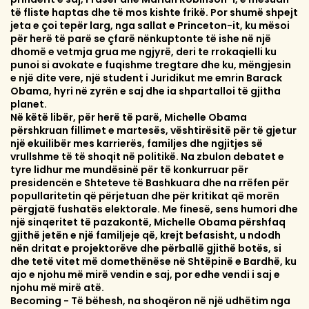
të fliste haptas dhe të mos kishte frikë. Por shumë shpejt
jeta e çoi tepër larg, nga sallat e Princeton-it, ku mësoi
për herë të parë se çfarë nënkuptonte të ishe në një
dhomë e vetmja grua me ngjyrë, deri te rrokaqielli ku
punoi si avokate e fuqishme tregtare dhe ku, mëngjesin
e një dite vere, një student i Juridikut me emrin Barack
Obama, hyri në zyrën e saj dhe ia shpartalloi të gjitha
planet.
Në këtë libër, për herë të parë, Michelle Obama
përshkruan fillimet e martesës, vështirësitë për të gjetur
një ekuilibër mes karrierës, familjes dhe ngjitjes së
vrullshme të të shoqit në politikë. Na zbulon debatet e
tyre lidhur me mundësinë për të konkurruar për
presidencën e Shteteve të Bashkuara dhe na rrëfen për
popullaritetin që përjetuan dhe për kritikat që morën
përgjatë fushatës elektorale. Me finesë, sens humori dhe
një sinqeritet të pazakontë, Michelle Obama përshfaq
gjithë jetën e një familjeje që, krejt befasisht, u ndodh
nën dritat e projektorëve dhe përballë gjithë botës, si
dhe tetë vitet më domethënëse në Shtëpinë e Bardhë, ku
ajo e njohu më mirë vendin e saj, por edhe vendi i saj e
njohu më mirë atë.
Becoming - Të bëhesh, na shoqëron në një udhëtim nga