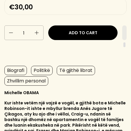
€30,00
Quantity
ADD TO CART
Biografi
Politikë
Të gjithë librat
Zhvillim personal
Michelle OBAMA
Kur ishte vetëm një vajzë e vogël, e gjithë bota e Michelle
Robinson-it ishte e mbyllur brenda Anës Jugore të
Çikagos, aty ku ajo dhe i vëllai, Craig-u, ndanin së
bashku një dhomëz në apartamentin e vogël të familjes
dhe luanin ekakusheka në park. Pikërisht në këtë vend,
prindërit e saj, Fraser dhe Marian Robinson-i, e mësuan