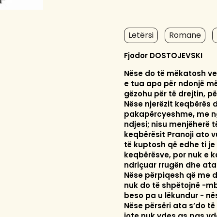
Letërsi
Romane
Fjodor DOSTOJEVSKI
Nëse do të mëkatosh vet
e tua apo për ndonjë më
gëzohu për të drejtin, p
Nëse njerëzit keqbërës d
pakapërcyeshme, me nga
ndjesi; nisu menjëherë të
keqbërësit Pranoji ato 
të kuptosh që edhe ti j
keqbërësve, por nuk e k
ndriçuar rrugën dhe ata
Nëse përpiqesh që me dr
nuk do të shpëtojnë -mb
beso pa u lëkundur - në
Nëse përsëri ata s’do të
jote nuk vdes as pas vd