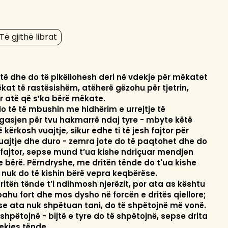
Të gjithë librat
ë dhe do të pikëllohesh deri në vdekje për mëkatet
kat të rastësishëm, atëherë gëzohu për tjetrin,
ër atë që s’ka bërë mëkate.
o të të mbushin me hidhërim e urrejtje të
sjen për tvu hakmarrë ndaj tyre - mbyte këtë
 kërkosh vuajtje, sikur edhe ti të jesh fajtor për
vuajtje dhe duro - zemra jote do të paqtohet dhe do
e fajtor, sepse mund t’ua kishe ndriçuar mendjen
e bërë. Përndryshe, me dritën tënde do t'ua kishe
 nuk do të kishin bërë vepra keqbërëse.
itën tënde t’i ndihmosh njerëzit, por ata as kështu
ahu fort dhe mos dysho në forcën e dritës qiellore;
se ata nuk shpëtuan tani, do të shpëtojnë më vonë.
 shpëtojnë - bijtë e tyre do të shpëtojnë, sepse drita
ekjes tënde.