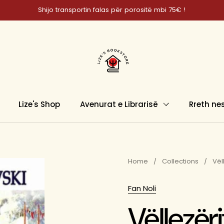
Shijo transportin falas për porositë mbi 75€ !
Lize's Shop
Avenurat e Librarisë
Rreth ne
Home
/
Collections
/
Vël
Fan Noli
Vëllezër