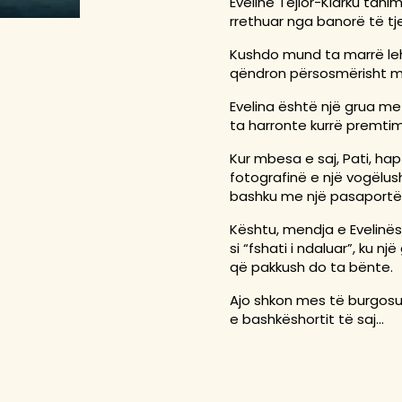
Evelinë Tejlor-Klarku tanim
rrethuar nga banorë të t
Kushdo mund ta marrë leht
qëndron përsosmërisht mbi
Evelina është një grua me 
ta harronte kurrë premtimin
Kur mbesa e saj, Pati, hap
fotografinë e një vogëlushe
bashku me një pasaportë m
Kështu, mendja e Evelinës
si “fshati i ndaluar”, ku 
që pakkush do ta bënte.
Ajo shkon mes të burgosurv
e bashkëshortit të saj...