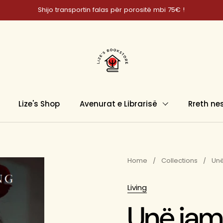
Shijo transportin falas për porositë mbi 75€ !
Lize's Shop
Avenurat e Librarisë
Rreth ne
Home
/
Collections
/
Unë
Living
Unë jam