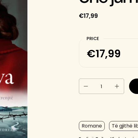
€17,99
PRICE
€17,99
Quantity
Romane
Të gjithë li