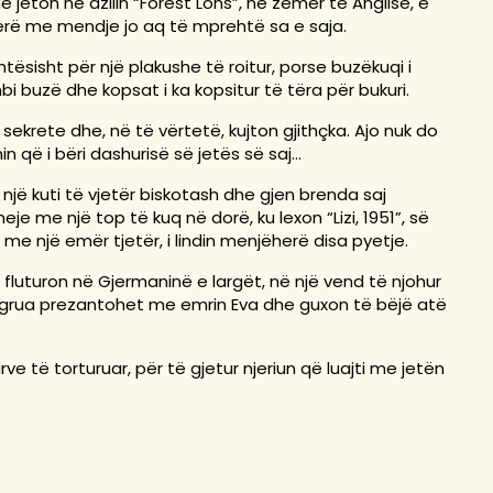
ë jeton në azilin “Forest Lons”, në zemër të Anglisë, e
jerë me mendje jo aq të mprehtë sa e saja.
ësisht për një plakushe të roitur, porse buzëkuqi i
 buzë dhe kopsat i ka kopsitur të tëra për bukuri.
sekrete dhe, në të vërtetë, kujton gjithçka. Ajo nuk do
 që i bëri dashurisë së jetës së saj...
 një kuti të vjetër biskotash dhe gjen brenda saj
je me një top të kuq në dorë, ku lexon “Lizi, 1951”, së
e një emër tjetër, i lindin menjëherë disa pyetje.
 fluturon në Gjermaninë e largët, në një vend të njohur
një grua prezantohet me emrin Eva dhe guxon të bëjë atë
e të torturuar, për të gjetur njeriun që luajti me jetën