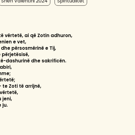
Shën Valentini 2024
Spiritualitet
të vërtetë, ai që Zotin adhuron,
enien e vet,
 dhe përsosmërinë e Tij,
 përjetësisë,
ë-dashurinë dhe sakrificën.
biri,
shme;
ërtetë;
 te Zoti të arrijnë,
vërtetë,
 jeni,
 ju.