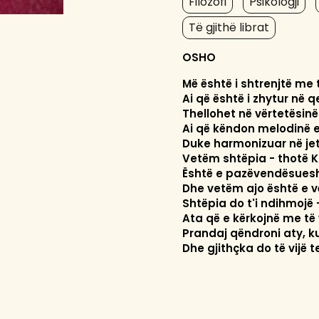
Filozofi
Psikologji
Të gjithë librat
OSHO
Më është i shtrenjtë me 
Ai që është i zhytur në q
Thellohet në vërtetësinë
Ai që këndon melodinë e
Duke harmonizuar në jet
Vetëm shtëpia - thotë Ka
Është e pazëvendësue
Dhe vetëm ajo është e v
Shtëpia do t'i ndihmojë -
Ata që e kërkojnë me të 
Prandaj qëndroni aty, ku
Dhe gjithçka do të vijë te