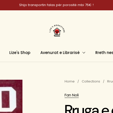
Shijo transportin falas për porositë mbi 75€ !
Lize's Shop
Avenurat e Librarisë
Rreth ne
Home
/
Collections
/
Rru
Fan Noli
Rruga e