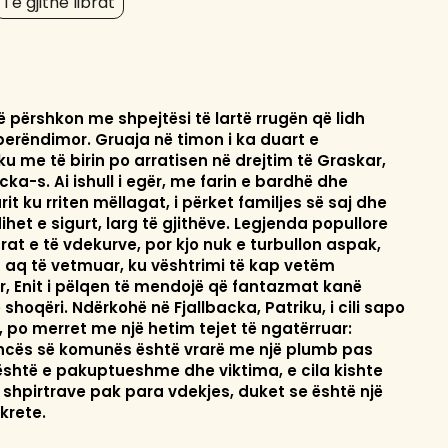
Të gjithë librat
ë përshkon me shpejtësi të lartë rrugën që lidh
erëndimor. Gruaja në timon i ka duart e
ku me të birin po arratisen në drejtim të Graskar,
cka-s. Ai ishull i egër, me farin e bardhë dhe
arit ku rriten mëllagat, i përket familjes së saj dhe
ihet e sigurt, larg të gjithëve. Legjenda popullore
trat e të vdekurve, por kjo nuk e turbullon aspak,
 aq të vetmuar, ku vështrimi të kap vetëm
ur, Enit i pëlqen të mendojë që fantazmat kanë
 shoqëri. Ndërkohë në Fjallbacka, Patriku, i cili sapo
 po merret me një hetim tejet të ngatërruar:
inancës së komunës është vrarë me një plumb pas
 është e pakuptueshme dhe viktima, e cila kishte
 e shpirtrave pak para vdekjes, duket se është një
krete.