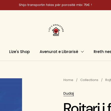
Shijo transportin falas për porositë mbi 75€ !
Lize's Shop
Avenurat e Librarisë
Rreth ne
Home
/
Collections
/
Rojt
Dudaj
Rojtari i 