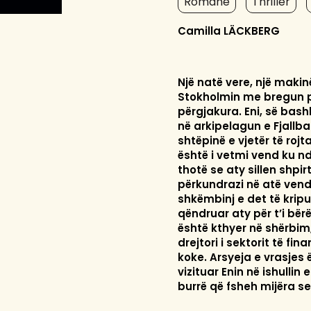
Romane
Thriller
Camilla LÄCKBERG
Një natë vere, një makin
Stokholmin me bregun p
përgjakura. Eni, së bash
në arkipelagun e Fjallba
shtëpinë e vjetër të rojt
është i vetmi vend ku nd
thotë se aty sillen shpir
përkundrazi në atë vend
shkëmbinj e det të krip
qëndruar aty për t’i bërë
është kthyer në shërbim,
drejtori i sektorit të f
koke. Arsyeja e vrasjes
vizituar Enin në ishullin
burrë që fsheh mijëra se