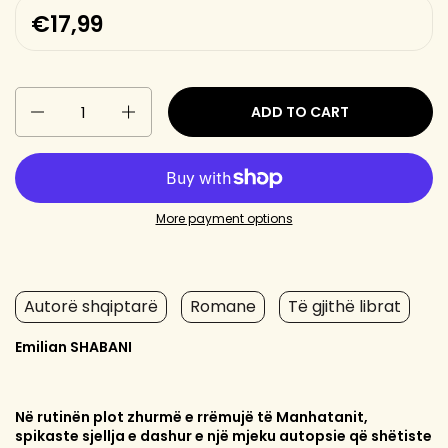
€17,99
Quantity
ADD TO CART
More payment options
Autorë shqiptarë
Romane
Të gjithë librat
Emilian SHABANI
Në rutinën plot zhurmë e rrëmujë të Manhatanit,
spikaste sjellja e dashur e një mjeku autopsie që shëtiste