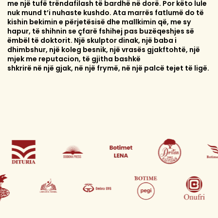
me një tufë trëndafilash të bardhë në dorë. Por këto lule
nuk mund t’i nuhaste kushdo. Ata marrës fatlumë do të
kishin bekimin e përjetësisë dhe mallkimin që, me sy
hapur, të shihnin se çfarë fshihej pas buzëqeshjes së
ëmbël të doktorit. Një skulptor dinak, një baba i
dhimbshur, një koleg besnik, një vrasës gjakftohtë, një
mjek me reputacion, të gjitha bashkë
shkrirë në një gjak, në një frymë, në një palcë tejet të ligë.