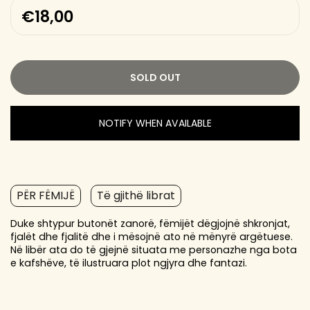
€18,00
SOLD OUT
NOTIFY WHEN AVAILABLE
PËR FËMIJË
Të gjithë librat
Duke shtypur butonët zanorë, fëmijët dëgjojnë shkronjat,
fjalët dhe fjalitë dhe i mësojnë ato në mënyrë argëtuese.
Në libër ata do të gjejnë situata me personazhe nga bota
e kafshëve, të ilustruara plot ngjyra dhe fantazi.