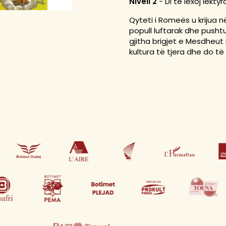
Niveli 2
- Di të lexoj lekty
Qyteti i Romeës u krijua në
popull luftarak dhe pusht
gjitha brigjet e Mesdheut
kultura të tjera dhe do t