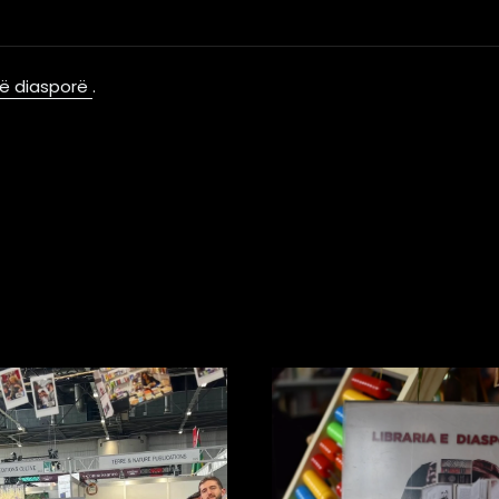
 në diasporë
.