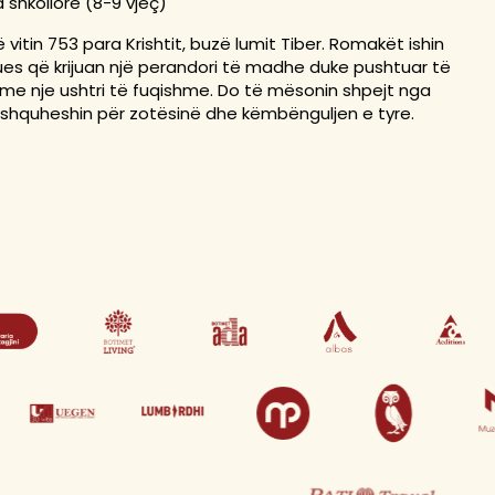
ra shkollore (8-9 vjeç)
 vitin 753 para Krishtit, buzë lumit Tiber. Romakët ishin
ues që krijuan një perandori të madhe duke pushtuar të
 me nje ushtri të fuqishme. Do të mësonin shpejt nga
ë shquheshin për zotësinë dhe këmbënguljen e tyre.