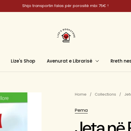
Shijo transportin falas për porositë mbi 75€ !
Lize's Shop
Avenurat e Librarisë
Rreth ne
Home
/
Collections
/
Jet
Pema
Jeta në