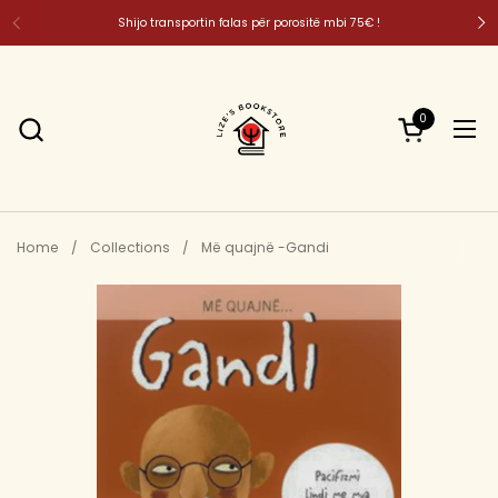
Skip to content
Shijo transportin falas për porositë mbi 75€ !
0
Open cart
Ope
Home
/
Collections
/
Më quajnë -Gandi