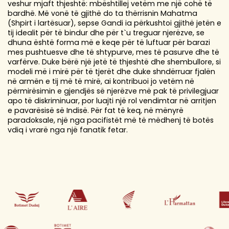
veshur mjaft thjeshtë: mbështillej vetëm me një cohë të
bardhë. Më vonë të gjithë do ta thërrisnin Mahatma
(Shpirt i lartësuar), sepse Gandi ia përkushtoi gjithë jetën e
tij idealit për të bindur dhe për t`u treguar njerëzve, se
dhuna është forma më e keqe për të luftuar për barazi
mes pushtuesve dhe të shtypurve, mes të pasurve dhe të
varfërve. Duke bërë një jetë të thjeshtë dhe shembullore, si
modeli më i mirë për të tjerët dhe duke shndërruar fjalën
në armën e tij më të mirë, ai kontribuoi jo vetëm në
përmirësimin e gjendjës së njerëzve më pak të privilegjuar
apo të diskriminuar, por luajti një rol vendimtar në arritjen
e pavarësisë së Indisë. Për fat të keq, në mënyrë
paradoksale, një nga pacifistët më të mëdhenj të botës
vdiq i vrarë nga një fanatik fetar.