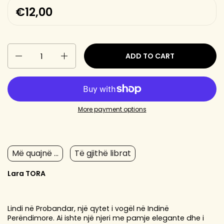
€12,00
Quantity
ADD TO CART
More payment options
Më quajnë ...
Të gjithë librat
Lara TORA
Lindi në Probandar, një qytet i vogël në Indinë
Perëndimore. Ai ishte një njeri me pamje elegante dhe i