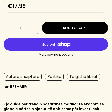
€17,99
Quantity
ADD TO CART
More payment options
Autorë shqiptarë
Politikë
Të gjithë librat
Ian BREMMER
Kjo guidë për trendin pasardhës madhor të ekonomisë
globale përfshin njohuri të dobishme për investuesit,