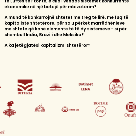
të Luftës së Ftohtë, e cila i vendos sistemet konkurrente
ekonomike në një betejë për mbizotërim?
A mund të konkurrojnë shtetet me treg të lirë, me fuqitë
kapitaliste shtetërore, për sa u përket marrëdhënieve
me shtete që kanë elemente të të dy sistemeve - si për
shembull India, Brazili dhe Meksika?
A ka jetëgjatësi kapitalizmi shtetëror?