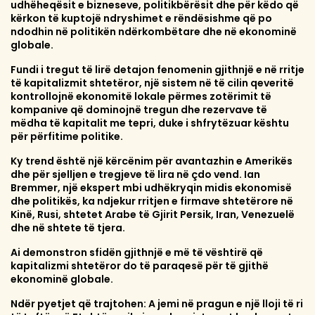
udhëheqësit e bizneseve, politikbërësit dhe për këdo që
kërkon të kuptojë ndryshimet e rëndësishme që po
ndodhin në politikën ndërkombëtare dhe në ekonominë
globale.
Fundi i tregut të lirë detajon fenomenin gjithnjë e në rritje
të kapitalizmit shtetëror, një sistem në të cilin qeveritë
kontrollojnë ekonomitë lokale përmes zotërimit të
kompanive që dominojnë tregun dhe rezervave të
mëdha të kapitalit me tepri, duke i shfrytëzuar kështu
për përfitime politike.
Ky trend është një kërcënim për avantazhin e Amerikës
dhe për sjelljen e tregjeve të lira në çdo vend. Ian
Bremmer, një ekspert mbi udhëkryqin midis ekonomisë
dhe politikës, ka ndjekur rritjen e firmave shtetërore në
Kinë, Rusi, shtetet Arabe të Gjirit Persik, Iran, Venezuelë
dhe në shtete të tjera.
Ai demonstron sfidën gjithnjë e më të vështirë që
kapitalizmi shtetëror do të paraqesë për të gjithë
ekonominë globale.
Ndër pyetjet që trajtohen: A jemi në pragun e një lloji të ri