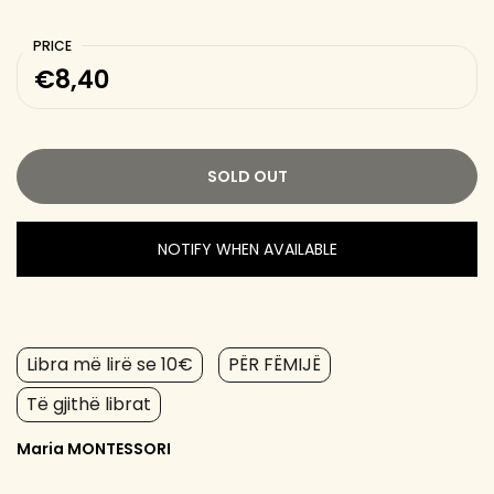
PRICE
€8,40
SOLD OUT
NOTIFY WHEN AVAILABLE
Libra më lirë se 10€
PËR FËMIJË
Të gjithë librat
Maria MONTESSORI