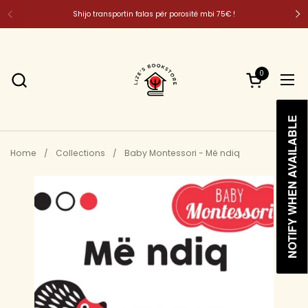
Skip to content
Shijo transportin falas për porositë mbi 75€ !
0
Open cart
Ope
NOTIFY WHEN AVAILABLE
NOTIFY WHEN AVAILABLE
Home
/
Collections
/
Baby Montessori - Më ndiq