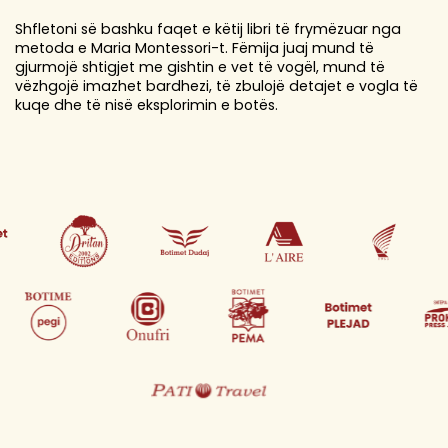
Shfletoni së bashku faqet e këtij libri të frymëzuar nga
metoda e Maria Montessori-t. Fëmija juaj mund të
gjurmojë shtigjet me gishtin e vet të vogël, mund të
vëzhgojë imazhet bardhezi, të zbulojë detajet e vogla të
kuqe dhe të nisë eksplorimin e botës.