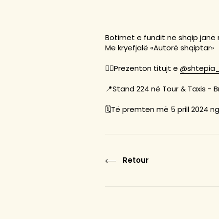
Botimet e fundit në shqip janë 
Me kryefjalë «Autorë shqiptar»
✍🏼Prezenton titujt e
@shtepia_
📍Stand 224 në Tour & Taxis - B
🗓️Të premten më 5 prill 2024 ng
Retour