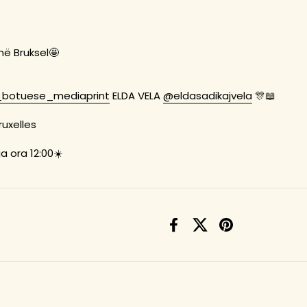
në Bruksel🤩
botuese_mediaprint
ELDA VELA
@eldasadikajvela
🎊📖
ruxelles
a ora 12:00☀️
Facebook
X (Twitter)
Pinterest