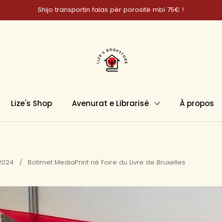
Shijo transportin falas për porositë mbi 75€ !
Lize's Shop
Avenurat e Librarisë
À propos
 2024
/
Botimet MediaPrint në Foire du Livre de Bruxelles